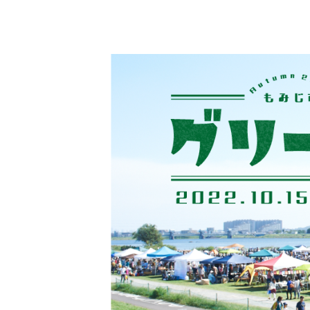
コ
ン
テ
ン
ツ
へ
移
動