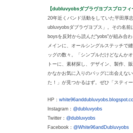
【dubluvyobsダブラヴヨブスプロフ
20年近くバンド活動をしていた平田厚
ubluvyobsダブラヴヨブス」。その名前は
boysを反対から読んだ“yobs”が組
メインに、オールシングルステッチで縫
ッグの数々。「シンプルだけどなんかオ
トーに、素材探し、デザイン、製作、販
かなかお気に入りのバッグに出会えない
た！」が見つかるはず。ぜひ「スティー
HP：
white96anddubluvyobs.blogspot.c
Instagram：
@dubluvyobs
Twitter：
@dubluvyobs
Facebook：
@White96andDubluvyobs