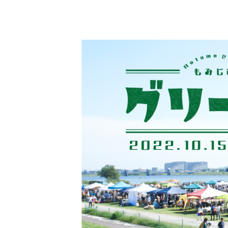
コ
ン
テ
ン
ツ
へ
移
動