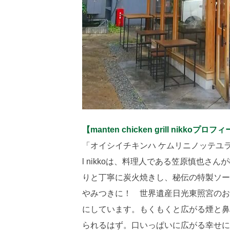
【manten chicken grill nikkoプロ
「オイシイチキンハ ケムリニノッテユラユラト
l nikkoは、料理人である笠原慎也さ
りと丁寧に炭火焼きし、秘伝の特製ソー
やみつきに！ 世界遺産日光東照宮のお
にしています。もくもくと広がる煙と鼻
られるはず。口いっぱいに広がる幸せに