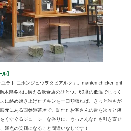
フィール】
 ニホンジュウヲタビアルク」。manten chicken gril
んが栃木県各地に構える飲食店のひとつ。60度の低温でじっく
スに絡め焼き上げたチキンを一口頬張れば、きっと誰もが
膝元にある西参道茶屋で、訪れたお客さんの舌を次々と虜
をくすぐるジューシーな香りに、きっとあなたも引き寄せ
、満点の笑顔になること間違いなしです！