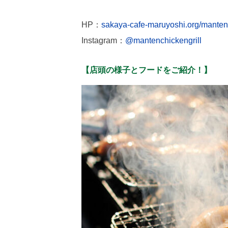
HP：
sakaya-cafe-maruyoshi.org/manten-c
Instagram：
@mantenchickengrill
【店頭の様子とフードをご紹介！】