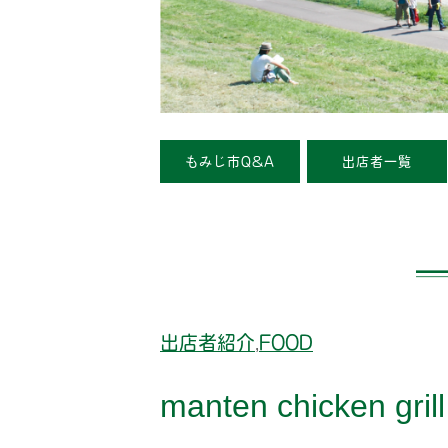
もみじ市Q&A
出店者一覧
出店者紹介
FOOD
,
manten chicken grill