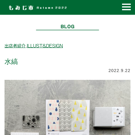
コ
ン
テ
ン
ツ
へ
,
出店者紹介
ILLUST&DESIGN
移
動
水縞
2022.9.22