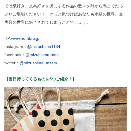
では紙好き、文具好きを虜にする作品の数々を隅から隅までたっ
ぷりご堪能ください！ きっと気づけばあなたも水縞の世界、文
房具の世界に魅了されてしまうことでしょう。
HP:
www.nombre.jp
Instagram：
@mizushima1134
facebook：
@mizushima.note
twitter：
@mizushima_mzsm
【当日持ってくるものを5つご紹介！】