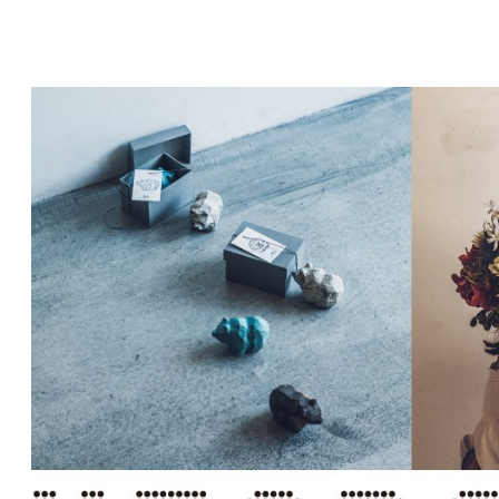
コ
ン
テ
ン
ツ
へ
移
動