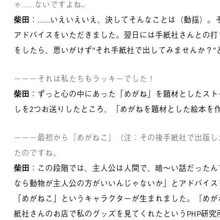
ゃ……ないですよね。
柴田
：……いえいえいえ、決してそんなことは（動揺）。
アドバイスをいただきました。翌日には手紙社さんとの打
をしたら、思いがけず“それ手紙社で出してみませんか？”
－－－それは私たちもラッキーでした！
柴田
：ずっと心の中にあった「めがね」を題材としたスト
しを2つお送りしたところ、「めがねを題材とした絵本を
－－－最初から『めがねこ』（注：その後手紙社で出版し
たのですね。
柴田
：この段階では、主人公は人間で、暗〜い話だったん
なら動物が主人公の方がいいんじゃないか」とアドバイス
「めがねこ」というキャラクターが生まれました。『めが
紙社さんのお店で私のグッズを見てくれたというPHP研