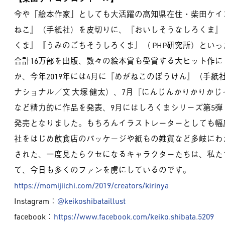
今や「絵本作家」としても大活躍の高知県在住・柴田ケイコ
ねこ』（手紙社）を皮切りに、『おいしそうなしろくま』
くま』『うみのごちそうしろくま』（ PHP研究所）とい
合計16万部を出版、数々の絵本賞も受賞する大ヒット作
か、今年2019年には4月に『めがねこのぼうけん』（手紙
ナショナル／文 大塚 健太）、7月『にんじんかりかりかじ
など精力的に作品を発表、9月にはしろくまシリーズ第5弾
発売となりました。もちろんイラストレーターとしても幅
社をはじめ飲食店のパッケージや紙もの雑貨など多岐にわ
された、一度見たらクセになるキャラクターたちは、私た
て、今日も多くのファンを虜にしているのです。
https://momijiichi.com/2019/creators/kirinya
Instagram：
@keikoshibataillust
facebook：
https://www.facebook.com/keiko.shibata.5209