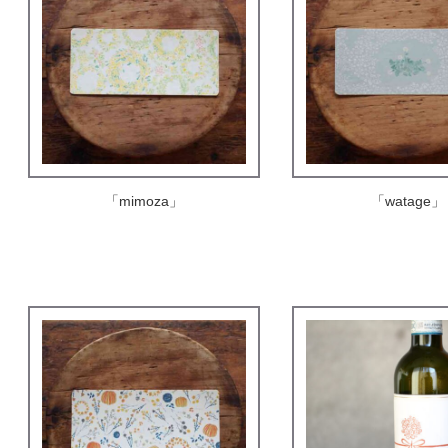
「mimoza」
「watage」