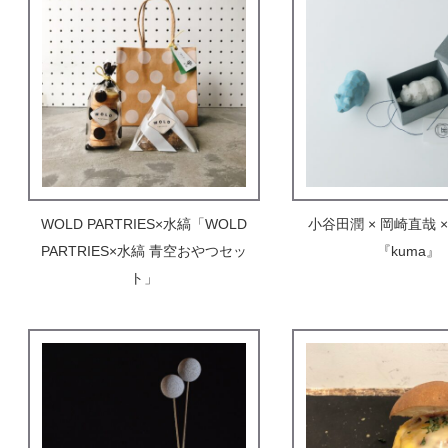
WOLD PARTRIES×水縞「WOLD
小谷田潤 × 岡崎直哉 
PARTRIES×水縞 青空おやつセッ
『kuma』
ト」