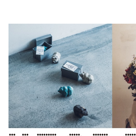
コ
ン
テ
ン
ツ
へ
移
動