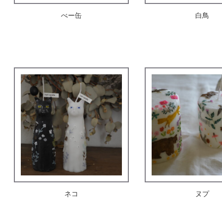
べー缶
白鳥
ネコ
ヌプ