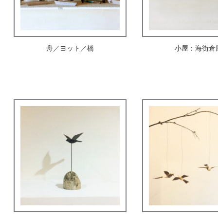
舟／ヨット／橋
小屋：海街倉