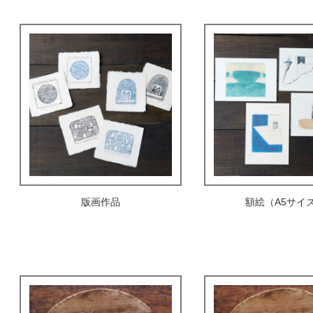
版画作品
額絵（A5サイス