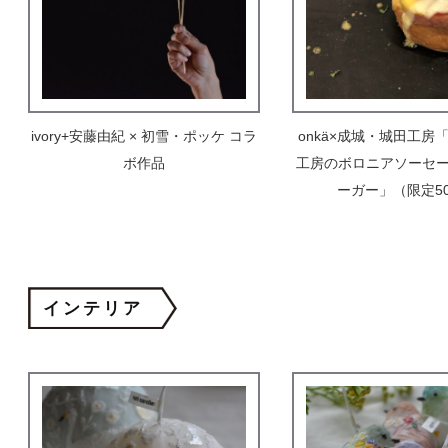
ivory+安藤由紀 × 初雪・ポッケ コラ
onkä×成城・城田工房
ボ作品
工房のボロニアソーセージ
ーガー」（限定5
インテリア