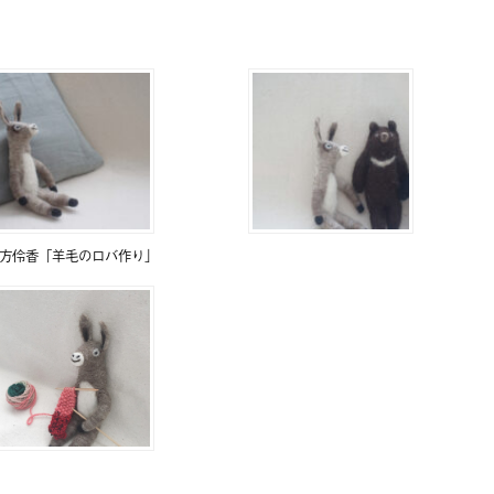
方伶香「羊毛のロバ作り」