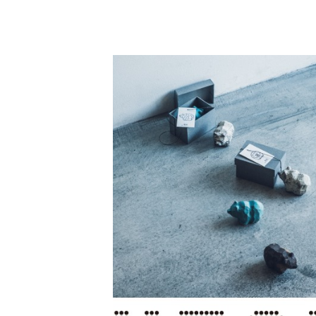
コ
ン
テ
ン
ツ
へ
移
動