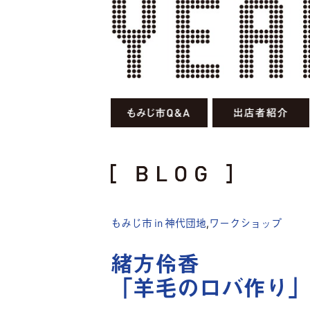
もみじ市 in 神代団地
,
ワークショップ
緒方伶香
「羊毛のロバ作り」