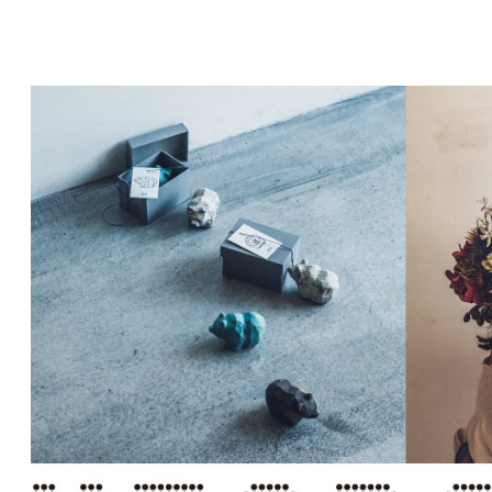
コ
ン
テ
ン
ツ
へ
移
動