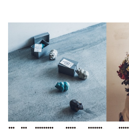
コ
ン
テ
ン
ツ
へ
移
動