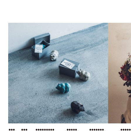
コ
ン
テ
ン
ツ
へ
移
動