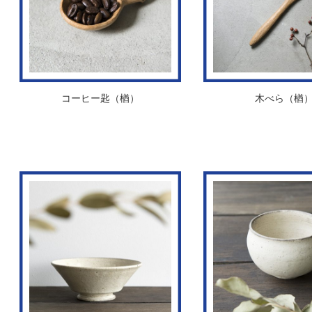
コーヒー匙（楢）
木べら（楢