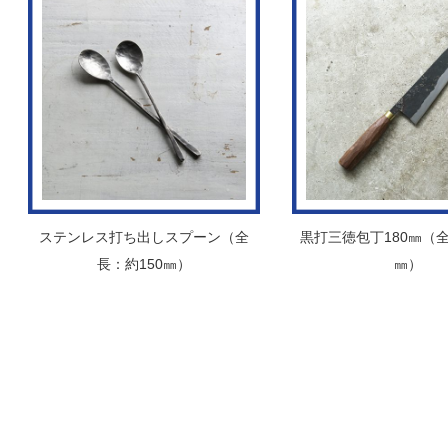
ステンレス打ち出しスプーン（全
黒打三徳包丁180㎜（全
長：約150㎜）
㎜）