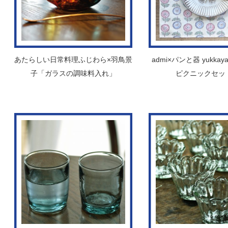
あたらしい日常料理ふじわら×羽鳥景
admi×パンと器 yukk
子「ガラスの調味料入れ」
ピクニックセッ