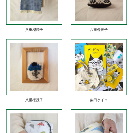
八重樫茂子
八重樫茂子
八重樫茂子
柴田ケイコ