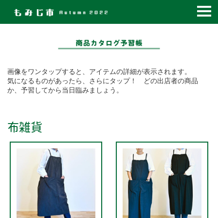
コ
ン
テ
ン
ツ
画像をワンタップすると、アイテムの詳細が表示されます。
へ
気になるものがあったら、さらにタップ！ どの出店者の商品
移
か、予習してから当日臨みましょう。
動
布雑貨