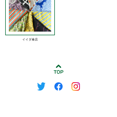
イイダ傘店