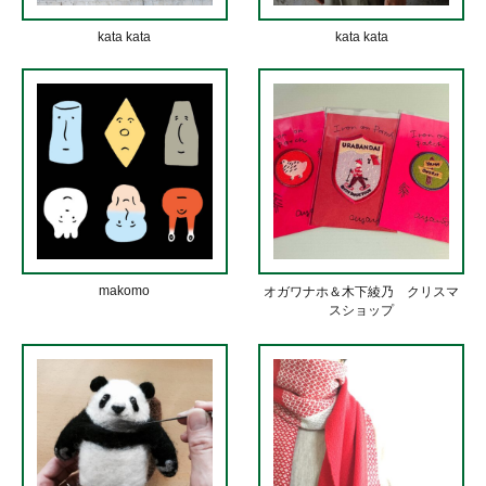
kata kata
kata kata
makomo
オガワナホ＆木下綾乃 クリスマ
スショップ