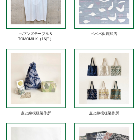
ヘブンズテーブル＆
ペペペ似顔絵店
TOMOMILK（16日）
点と線模様製作所
点と線模様製作所