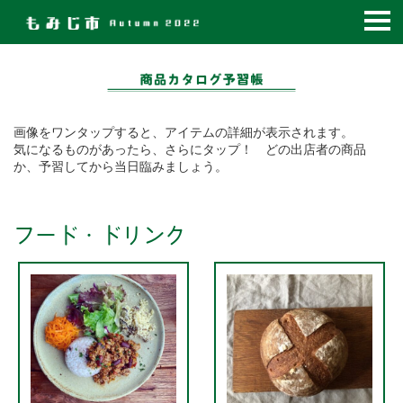
コ
ン
テ
ン
ツ
画像をワンタップすると、アイテムの詳細が表示されます。
へ
気になるものがあったら、さらにタップ！ どの出店者の商品
移
か、予習してから当日臨みましょう。
動
フード・ドリンク