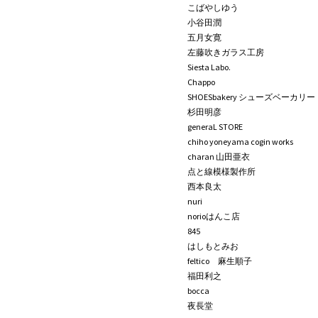
こばやしゆう
小谷田潤
五月女寛
左藤吹きガラス工房
Siesta Labo.
Chappo
SHOESbakery シューズベーカリー
杉田明彦
generaL STORE
chiho yoneyama cogin works
charan 山田亜衣
点と線模様製作所
西本良太
nuri
norioはんこ店
845
はしもとみお
feltico 麻生順子
福田利之
bocca
夜長堂