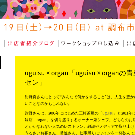
uguisu × organ「uguisu × or
セン」
紺野真さんにとって“みんなで何かをすること”は、人生を豊
いことなのかもしれない。
紺野さんは、2005年にはじめた三軒茶屋の「
uguisu
」と2011
妹店「organ」を切り盛りするオーナー兼シェフ。どちらの
とがかなわない人気のレストラン。雑誌やメディアで取り上げ
うるさいお客さん、常連さん、仕事帰りにワインを一杯飲んで