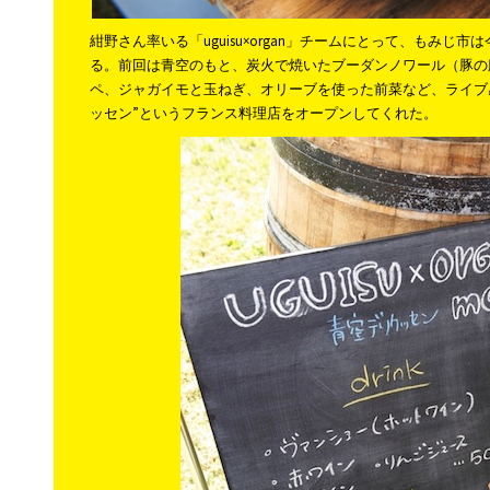
紺野さん率いる「uguisu×organ」チームにとって、もみじ
る。前回は青空のもと、炭火で焼いたブーダンノワール（豚の
ペ、ジャガイモと玉ねぎ、オリーブを使った前菜など、ライブ
ッセン”というフランス料理店をオープンしてくれた。