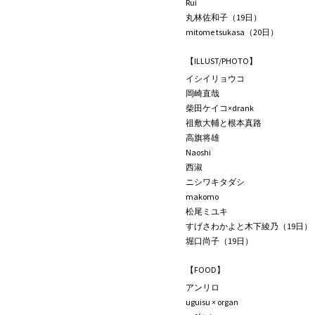
Rui
丸林佐和子（19日）
mitome tsukasa（20日）
【ILLUST/PHOTO】
イシイリョウコ
岡崎直哉
柴田ケイコ×drank
祖敷大輔と根本真路
高旗将雄
Naoshi
西淑
ニシワキタダシ
makomo
松尾ミユキ
すげさわかよと木下綾乃（19日）
堀口尚子（19日）
【FOOD】
アンリロ
uguisu × organ