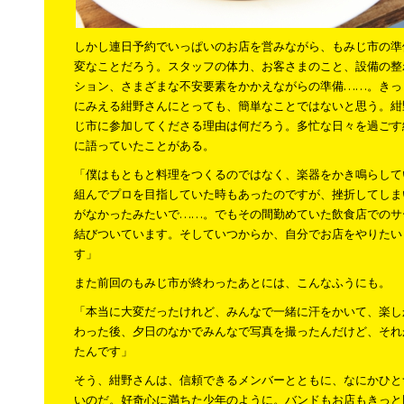
しかし連日予約でいっぱいのお店を営みながら、もみじ市の準
変なことだろう。スタッフの体力、お客さまのこと、設備の整
ション、さまざまな不安要素をかかえながらの準備……。きっ
にみえる紺野さんにとっても、簡単なことではないと思う。紺
じ市に参加してくださる理由は何だろう。多忙な日々を過ごす
に語っていたことがある。
「僕はもともと料理をつくるのではなく、楽器をかき鳴らして
組んでプロを目指していた時もあったのですが、挫折してしま
がなかったみたいで……。でもその間勤めていた飲食店でのサ
結びついています。そしていつからか、自分でお店をやりたい
す」
また前回のもみじ市が終わったあとには、こんなふうにも。
「本当に大変だったけれど、みんなで一緒に汗をかいて、楽し
わった後、夕日のなかでみんなで写真を撮ったんだけど、それ
たんです」
そう、紺野さんは、信頼できるメンバーとともに、なにかひと
いのだ。好奇心に満ちた少年のように。バンドもお店もきっと