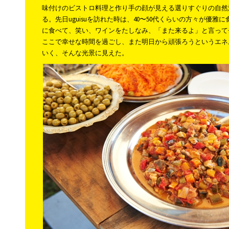
味付けのビストロ料理と作り手の顔が見える選りすぐりの自然
る。先日uguisuを訪れた時は、40〜50代くらいの方々が優
に食べて、笑い、ワインをたしなみ、「また来るよ」と言って
ここで幸せな時間を過ごし、また明日から頑張ろうというエネ
いく、そんな光景に見えた。