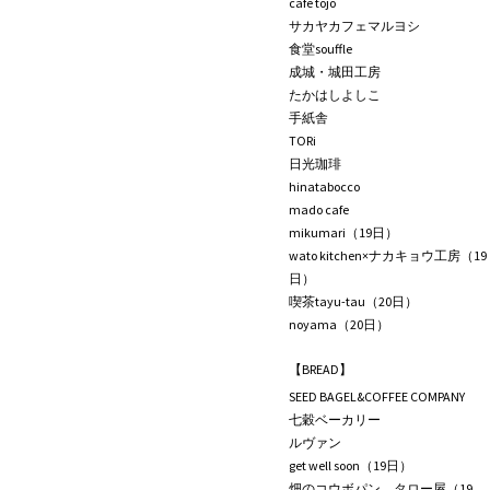
café tojo
サカヤカフェマルヨシ
食堂souffle
成城・城田工房
たかはしよしこ
手紙舎
TORi
日光珈琲
hinatabocco
mado cafe
mikumari（19日）
wato kitchen×ナカキョウ工房（19
日）
喫茶tayu-tau（20日）
noyama（20日）
【BREAD】
SEED BAGEL&COFFEE COMPANY
七穀ベーカリー
ルヴァン
get well soon（19日）
畑のコウボパン タロー屋（19