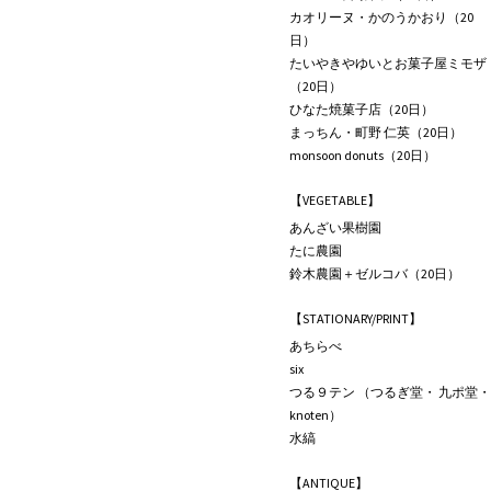
カオリーヌ・かのうかおり（20
日）
たいやきやゆいとお菓子屋ミモザ
（20日）
ひなた焼菓子店（20日）
まっちん・町野 仁英（20日）
monsoon donuts（20日）
【VEGETABLE】
あんざい果樹園
たに農園
鈴木農園＋ゼルコバ（20日）
【STATIONARY/PRINT】
あちらべ
six
つる９テン （つるぎ堂・ 九ポ堂・
knoten）
水縞
【ANTIQUE】