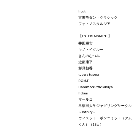
houti
古書モダン・クラシック
フォトノスタルジア
【ENTERTAINMENT】
井田耕市
キノ・イグルー
きんのむつみ
近藤康平
杉見朝香
tupera tupera
DOM.F..
HammockRefle kikuya
hokuri
マールコ
早稲田大学ジャグリングサークル
～infinity～
ウィスット・ポンニミット（タム
くん）（19日）