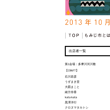
コンテンツへ移動
出店者一覧
第1会場：多摩川河川敷
【CRAFT】
石川若彦
うずまき堂
大図まこと
緒方伶香
kata kata
黒澤洋行
クロヌマタカトシ