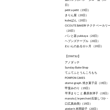
日）
petit a petit（19日）
きりん屋（20日）
kuboぱん（20日）
CICOUTE BAKERY チクテ ベーカリ
（20日）
パンと器 yukkaya（20日）
ヘブンズテーブル（20日）
わいんのある12ヶ月 （20日）
【OYATSU】
アノダッテ
Sunday Bake Shop
てふてふとうんころもち
POMPON CAKES
otome-graph. 焼き菓子店（19日）
甲斐みのり（19日）
平澤まりこ と 桑原奈津子（19日）
marutoとle perchoir(石坂しづか・
口広真由美)（19日）
atelier h 本間節子（20日）