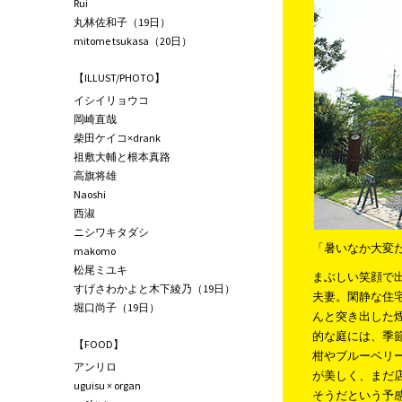
Rui
丸林佐和子（19日）
mitome tsukasa（20日）
【ILLUST/PHOTO】
イシイリョウコ
岡崎直哉
柴田ケイコ×drank
祖敷大輔と根本真路
高旗将雄
Naoshi
西淑
ニシワキタダシ
「暑いなか大変
makomo
松尾ミユキ
まぶしい笑顔で
すげさわかよと木下綾乃（19日）
夫妻。閑静な住
堀口尚子（19日）
んと突き出した
的な庭には、季
【FOOD】
柑やブルーベリ
アンリロ
が美しく、まだ
uguisu × organ
そうだという予