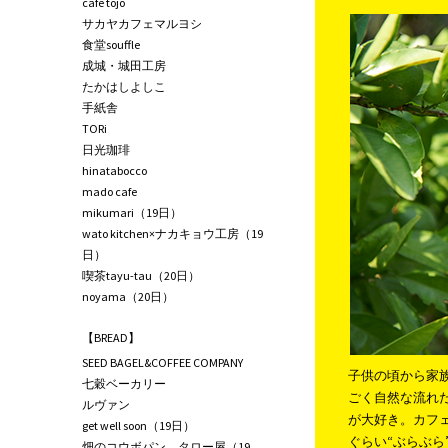
café tojo
サカヤカフェマルヨシ
食堂souffle
成城・城田工房
たかはしよしこ
手紙舎
TORi
日光珈琲
hinatabocco
mado cafe
mikumari（19日）
wato kitchen×ナカキョウ工房（19
日）
喫茶tayu-tau（20日）
noyama（20日）
【BREAD】
SEED BAGEL&COFFEE COMPANY
子供の頃から家
七穀ベーカリー
ごく自然な流れ
ルヴァン
が大好き。カフ
get well soon（19日）
ぐらい“ぶらぶ
畑のコウボパン タロー屋（19