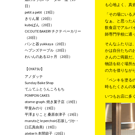
も心地よく、真
日）
petit a petit（19日）
「その場にいる
きりん屋（20日）
なぁ、と思った
kuboぱん（20日）
飲食店でアルバ
CICOUTE BAKERY チクテ ベーカリー
師専門学校に通
（20日）
そんなふたりは
パンと器 yukkaya（20日）
ヘブンズテーブル（20日）
かは自分たちの
わいんのある12ヶ月 （20日）
さんのご両親だ。
物語を紡ぐ場所
【OYATSU】
の力を借りなが
アノダッテ
「ペンキを塗る
Sunday Bake Shop
時もたくさんの
てふてふとうんころもち
POMPON CAKES
いつもお店に多く
otome-graph. 焼き菓子店（19日）
甲斐みのり（19日）
平澤まりこ と 桑原奈津子（19日）
marutoとle perchoir(石坂しづか・
口広真由美)（19日）
atelier h 本間節子（20日）