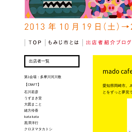
コンテンツへ移動
出店者一覧
mado 
第1会場：多摩川河川敷
【CRAFT】
愛知県岡崎市。J
石川若彦
とをずっと夢見
うずまき堂
大図まこと
緒方伶香
kata kata
黒澤洋行
クロヌマタカトシ