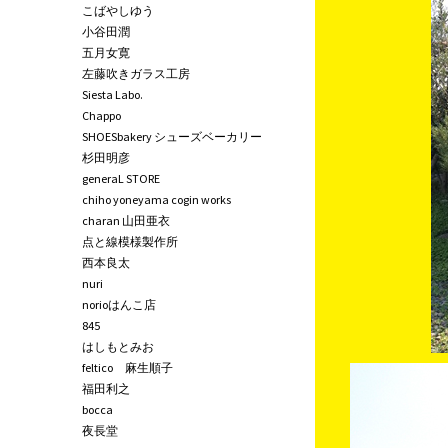
こばやしゆう
小谷田潤
五月女寛
左藤吹きガラス工房
Siesta Labo.
Chappo
SHOESbakery シューズベーカリー
杉田明彦
generaL STORE
chiho yoneyama cogin works
charan 山田亜衣
点と線模様製作所
西本良太
nuri
norioはんこ店
845
はしもとみお
feltico 麻生順子
福田利之
bocca
夜長堂