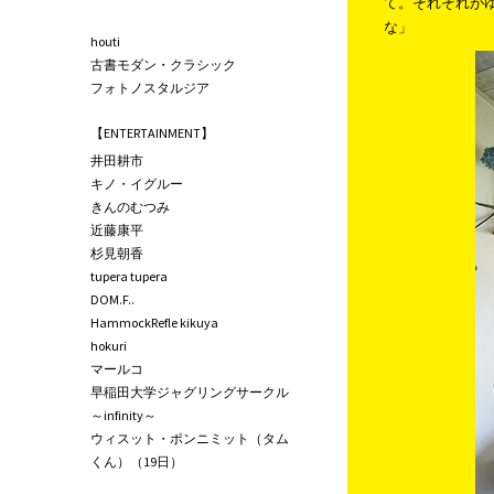
て。それぞれが
な」
houti
古書モダン・クラシック
フォトノスタルジア
【ENTERTAINMENT】
井田耕市
キノ・イグルー
きんのむつみ
近藤康平
杉見朝香
tupera tupera
DOM.F..
HammockRefle kikuya
hokuri
マールコ
早稲田大学ジャグリングサークル
～infinity～
ウィスット・ポンニミット（タム
くん）（19日）