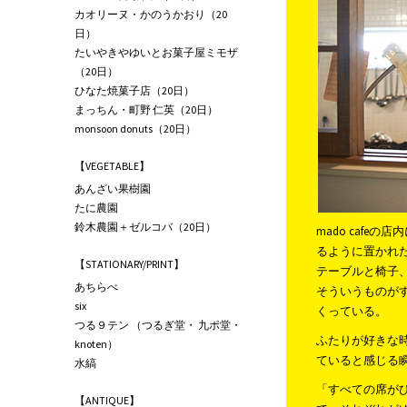
カオリーヌ・かのうかおり（20
日）
たいやきやゆいとお菓子屋ミモザ
（20日）
ひなた焼菓子店（20日）
まっちん・町野 仁英（20日）
monsoon donuts（20日）
【VEGETABLE】
あんざい果樹園
たに農園
鈴木農園＋ゼルコバ（20日）
mado caf
るように置かれ
【STATIONARY/PRINT】
テーブルと椅子
あちらべ
そういうものが
six
くっている。
つる９テン （つるぎ堂・ 九ポ堂・
ふたりが好きな
knoten）
ていると感じる
水縞
「すべての席が
【ANTIQUE】