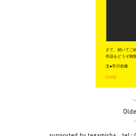
さて、続いてご
作品をどうぞ御
文●市川史織
FOOD
投稿ナビゲー
supported by
tegamisha
tel : 