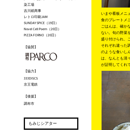
染工場
吉川紙商事
いまや看板メニ
レトロ印刷JAM
食のプレートメ
SUNDAY SPICE（19日）
ごはんは、確か
Novel Cell Poem（20日）
ない。旬の野菜
PIZZA FORNO（20日）
盛り付けられ、
それぞれ違った
【協賛】
のような食いし
は、なんとも清
が証明してくれ
【協力】
333DISCS
京王電鉄
【後援】
調布市
もみじシアター