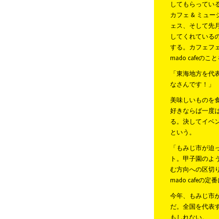
してもらっている
カフェ & ミュー
ェス、そして先
してくれているの
する。カフェフ
mado cafeの
「東海地方を代表
なさんです！」
美味しいものを
好きならば一度
る。決してイベ
という。
「もみじ市が迫
ト。甲子園のよう
む方向への区切
mado caf
今年、もみじ市
だ。全国を代表
もしれない。