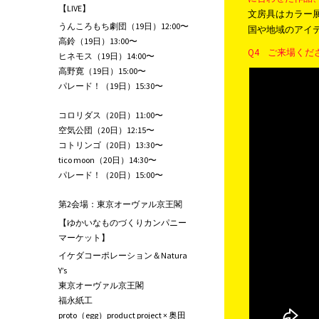
【LIVE】
文房具はカラー
うんころもち劇団（19日）12:00〜
国や地域のアイ
高鈴（19日）13:00〜
Q4 ご来場く
ヒネモス（19日）14:00〜
高野寛（19日）15:00〜
パレード！（19日）15:30〜
コロリダス（20日）11:00〜
空気公団（20日）12:15〜
コトリンゴ（20日）13:30〜
tico moon（20日）14:30〜
パレード！（20日）15:00〜
第2会場：東京オーヴァル京王閣
【ゆかいなものづくりカンパニー
マーケット】
イケダコーポレーション＆Natura
Y’s
東京オーヴァル京王閣
福永紙工
proto（egg）product project × 奥田