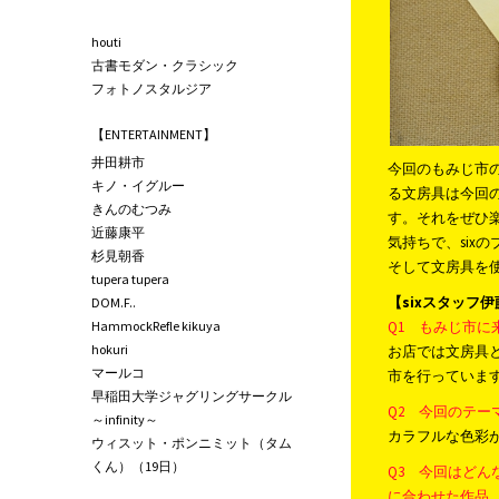
houti
古書モダン・クラシック
フォトノスタルジア
【ENTERTAINMENT】
井田耕市
今回のもみじ市
キノ・イグルー
る文房具は今回
きんのむつみ
す。それをぜひ
近藤康平
気持ちで、six
杉見朝香
そして文房具を
tupera tupera
【sixスタッフ
DOM.F..
HammockRefle kikuya
Q1 もみじ市
hokuri
お店では文房具
マールコ
市を行っていま
早稲田大学ジャグリングサークル
Q2 今回のテ
～infinity～
カラフルな色彩
ウィスット・ポンニミット（タム
くん）（19日）
Q3 今回はど
に合わせた作品