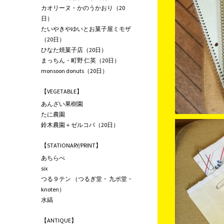
カオリーヌ・かのうかおり（20
日）
たいやきやゆいとお菓子屋ミモザ
（20日）
ひなた焼菓子店（20日）
まっちん・町野 仁英（20日）
monsoon donuts（20日）
【VEGETABLE】
あんざい果樹園
たに農園
鈴木農園＋ゼルコバ（20日）
【STATIONARY/PRINT】
あちらべ
six
つる９テン （つるぎ堂・ 九ポ堂・
knoten）
水縞
【ANTIQUE】