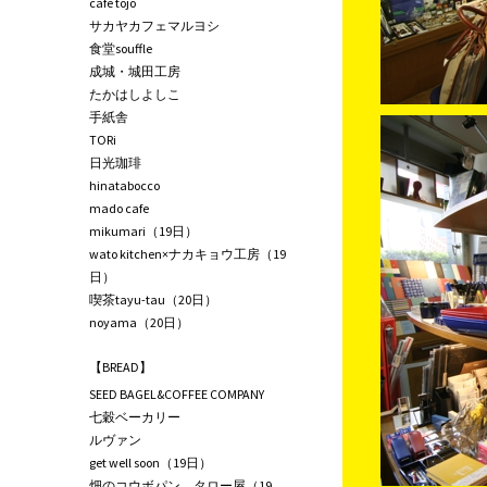
café tojo
サカヤカフェマルヨシ
食堂souffle
成城・城田工房
たかはしよしこ
手紙舎
TORi
日光珈琲
hinatabocco
mado cafe
mikumari（19日）
wato kitchen×ナカキョウ工房（19
日）
喫茶tayu-tau（20日）
noyama（20日）
【BREAD】
SEED BAGEL&COFFEE COMPANY
七穀ベーカリー
ルヴァン
get well soon（19日）
畑のコウボパン タロー屋（19