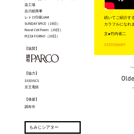
染工場
吉川紙商事
レトロ印刷JAM
続いてご紹介す
SUNDAY SPICE（19日）
カラフルになれ
Novel Cell Poem（20日）
文●竹内省二
PIZZA FORNO（20日）
STATIONARY
【協賛】
投稿ナビゲー
【協力】
333DISCS
京王電鉄
【後援】
調布市
もみじシアター