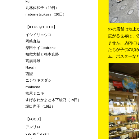
Rui
丸林佐和子（19日）
mitome tsukasa（20日）
【ILLUST/PHOTO】
sixの店舗は地
イシイリョウコ
広がる世界は、
岡崎直哉
ません。店内に
柴田ケイコ×drank
たちが子供の頃
祖敷大輔と根本真路
ム、ポスターな
高旗将雄
Naoshi
西淑
ニシワキタダシ
makomo
松尾ミユキ
すげさわかよと木下綾乃（19日）
堀口尚子（19日）
【FOOD】
アンリロ
uguisu × organ