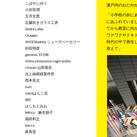
こばやしゆう
瀬戸内のおだや
小谷田潤
「小学校の前に
五月女寛
にあふれていま
左藤吹きガラス工房
てから教室に向
Siesta Labo.
ワクワクやドキ
Chappo
時代の中で再生
SHOESbakery シューズベーカリー
杉田明彦
添えて」
generaL STORE
chiho yoneyama cogin works
charan 山田亜衣
点と線模様製作所
西本良太
nuri
norioはんこ店
845
はしもとみお
feltico 麻生順子
福田利之
bocca
夜長堂