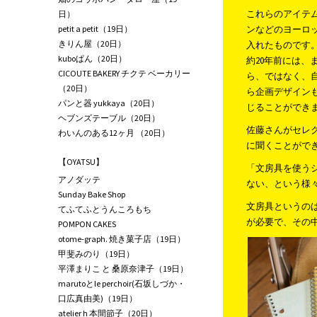
これらのアイテム
日）
petit a petit（19日）
ンなどのヨーロ
きりん屋（20日）
入れたものです。
kuboぱん（20日）
約20年前には
CICOUTE BAKERY チクテ ベーカリー
ら、ではなく、
（20日）
ら企画デザイン
パンと器 yukkaya（20日）
じることができ
ヘブンズテーブル（20日）
佐藤さんがセレ
わいんのある12ヶ月 （20日）
に聞くことがで
【OYATSU】
「文房具を使う
アノダッテ
ない、という様
Sunday Bake Shop
文房具というの
てふてふとうんころもち
が必要で、その
POMPON CAKES
otome-graph. 焼き菓子店（19日）
甲斐みのり（19日）
平澤まりこ と 桑原奈津子（19日）
marutoとle perchoir(石坂しづか・
口広真由美)（19日）
atelier h 本間節子（20日）