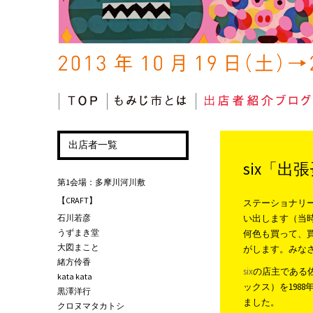
コンテンツへ移動
出店者一覧
six「出
第1会場：多摩川河川敷
【CRAFT】
ステーショナリ
石川若彦
い出します（当
うずまき堂
何色も買って、
大図まこと
がします。みな
緒方伶香
six
の店主である佐
kata kata
ックス）を1988
黒澤洋行
ました。
クロヌマタカトシ