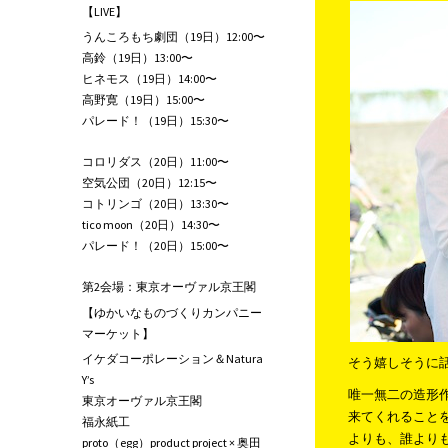
【LIVE】
うんころもち劇団（19日）12:00〜
高鈴（19日）13:00〜
ヒネモス（19日）14:00〜
高野寛（19日）15:00〜
パレード！（19日）15:30〜
コロリダス（20日）11:00〜
空気公団（20日）12:15〜
コトリンゴ（20日）13:30〜
tico moon（20日）14:30〜
パレード！（20日）15:00〜
第2会場：東京オーヴァル京王閣
【ゆかいなものづくりカンパニー
マーケット】
イケダコーポレーション＆Natura
そう嬉しそうに
Y’s
唯一無二の造形
東京オーヴァル京王閣
来てくれること
福永紙工
よりも、誰より
proto（egg）product project × 奥田