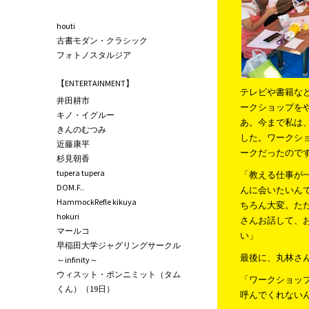
houti
古書モダン・クラシック
フォトノスタルジア
【ENTERTAINMENT】
テレビや書籍な
井田耕市
ークショップを
キノ・イグルー
あ。今まで私は
きんのむつみ
した。ワークシ
近藤康平
ークだったので
杉見朝香
tupera tupera
「教える仕事が
DOM.F..
んに会いたいん
HammockRefle kikuya
ちろん大変。た
hokuri
さんお話して、
マールコ
い」
早稲田大学ジャグリングサークル
最後に、丸林さ
～infinity～
ウィスット・ポンニミット（タム
「ワークショッ
くん）（19日）
呼んでくれない