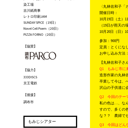
染工場
〈丸林佐和子「
吉川紙商事
開催日時：
レトロ印刷JAM
10月19日（土）11:
SUNDAY SPICE（19日）
（19日が雨天の
Novel Cell Poem（20日）
10月20日（日）10:
PIZZA FORNO（20日）
参加：900円
【協賛】
定員：とくにな
お申し込み方法
【丸林佐和子さ
Q1 もみじ市
【協力】
造形作家の丸林
333DISCS
卒業して今は、
京王電鉄
沢山の子供達に
【後援】
Q2 今回のテ
調布市
私の色は…、な
すので、多くの
な？？ 農婦で
もみじシアター
Q3 今回はど