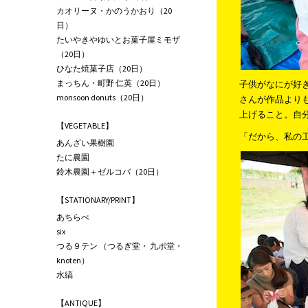
カオリーヌ・かのうかおり（20
日）
たいやきやゆいとお菓子屋ミモザ
（20日）
ひなた焼菓子店（20日）
まっちん・町野 仁英（20日）
子供がなにが好
monsoon donuts（20日）
さんが作品より
上げること。自
【VEGETABLE】
「だから、私の
あんざい果樹園
たに農園
鈴木農園＋ゼルコバ（20日）
【STATIONARY/PRINT】
あちらべ
six
つる９テン （つるぎ堂・ 九ポ堂・
knoten）
水縞
【ANTIQUE】