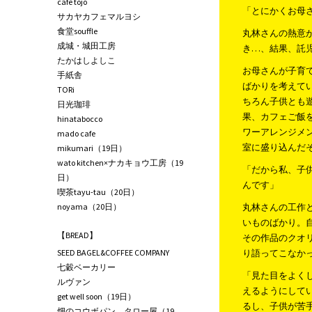
café tojo
「とにかくお母
サカヤカフェマルヨシ
食堂souffle
丸林さんの熱意
成城・城田工房
き…、結果、託
たかはしよしこ
お母さんが子育
手紙舎
ばかりを考えて
TORi
ちろん子供とも
日光珈琲
果、カフェご飯
hinatabocco
ワーアレンジメ
mado cafe
室に盛り込んだ
mikumari（19日）
wato kitchen×ナカキョウ工房（19
「だから私、子
日）
んです」
喫茶tayu-tau（20日）
noyama（20日）
丸林さんの工作
いものばかり。
【BREAD】
その作品のクオ
SEED BAGEL&COFFEE COMPANY
り語ってこなか
七穀ベーカリー
「見た目をよく
ルヴァン
えるようにして
get well soon（19日）
るし、子供が苦
畑のコウボパン タロー屋（19