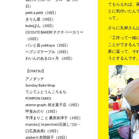
てもらえれば、
日）
とに気付いたん
petit a petit（19日）
って」
きりん屋（20日）
kuboぱん（20日）
さらに丸林さん
CICOUTE BAKERY チクテ ベーカリー
「工作って一緒
（20日）
ことができるん
パンと器 yukkaya（20日）
家に返って、そ
ヘブンズテーブル（20日）
うとするんです
わいんのある12ヶ月 （20日）
【OYATSU】
アノダッテ
Sunday Bake Shop
てふてふとうんころもち
POMPON CAKES
otome-graph. 焼き菓子店（19日）
甲斐みのり（19日）
平澤まりこ と 桑原奈津子（19日）
marutoとle perchoir(石坂しづか・
口広真由美)（19日）
atelier h 本間節子（20日）