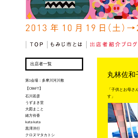
コンテンツへ移動
出店者一覧
丸林佐和
第1会場：多摩川河川敷
【CRAFT】
「子供とお母さ
石川若彦
す」
うずまき堂
大図まこと
緒方伶香
kata kata
黒澤洋行
クロヌマタカトシ