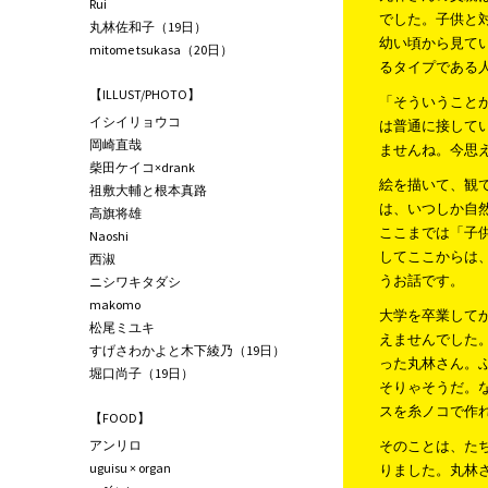
Rui
でした。子供と
丸林佐和子（19日）
幼い頃から見て
mitome tsukasa（20日）
るタイプである
【ILLUST/PHOTO】
「そういうこと
イシイリョウコ
は普通に接して
岡崎直哉
ませんね。今思
柴田ケイコ×drank
絵を描いて、観
祖敷大輔と根本真路
は、いつしか自
高旗将雄
ここまでは「子
Naoshi
してここからは
西淑
うお話です。
ニシワキタダシ
makomo
大学を卒業して
松尾ミユキ
えませんでした
すげさわかよと木下綾乃（19日）
った丸林さん。
堀口尚子（19日）
そりゃそうだ。
スを糸ノコで作
【FOOD】
アンリロ
そのことは、た
uguisu × organ
りました。丸林