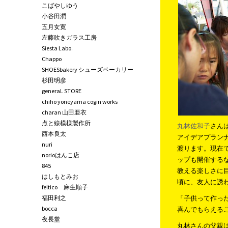
こばやしゆう
小谷田潤
五月女寛
左藤吹きガラス工房
Siesta Labo.
Chappo
SHOESbakery シューズベーカリー
杉田明彦
generaL STORE
chiho yoneyama cogin works
charan 山田亜衣
点と線模様製作所
丸林佐和子
さん
西本良太
アイデアプランナ
nuri
渡ります。現在
norioはんこ店
ップも開催する
845
教える楽しさに
はしもとみお
頃に、友人に誘
feltico 麻生順子
福田利之
「子供って作っ
bocca
喜んでもらえる
夜長堂
丸林さんの父親