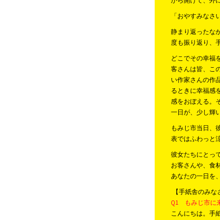
から開けて、外
「おやすみなさ
静まり返ったな
度も振り返り、
どこでその幸福
客さんは皆、こ
い作家さんの作
るときに幸福感
感をおぼえる。
一日が、少し輝
もみじ市当日、
表ではふわっと
彼女たちにとっ
お客さんや、食
あなたの一日を
【手紙舎のみな
Q1 もみじ市
こんにちは。手