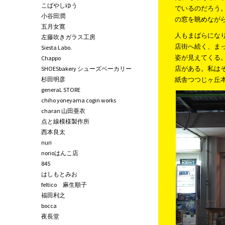
こばやしゆう
でいるのだろう
小谷田潤
の窓を眺めなが
五月女寛
人もまばらにな
左藤吹きガラス工房
店街へ続く、ま
Siesta Labo.
姿が見えてくる
Chappo
店がある。私は
SHOESbakery シューズベーカリー
杉田明彦
紙舎つつじヶ丘
generaL STORE
chiho yoneyama cogin works
charan 山田亜衣
点と線模様製作所
西本良太
nuri
norioはんこ店
845
はしもとみお
feltico 麻生順子
福田利之
bocca
夜長堂