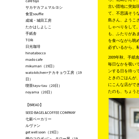
café tojo
古い団地に突如
サカヤカフェマルヨシ
て、不思議そう
食堂souffle
島さん、ようこ
成城・城田工房
しゃべりをして
たかはしよしこ
手紙舎
も、ふたりがあ
TORi
を食べながら眺
日光珈琲
必ずいるから、
hinatabocco
2009年秋、手
mado cafe
毎日なかを覗い
mikumari（19日）
ンする日を待っ
wato kitchen×ナカキョウ工房（19
ときのごはんが
日）
にこんな店がで
喫茶tayu-tau（20日）
たのも、ちょう
noyama（20日）
【BREAD】
SEED BAGEL&COFFEE COMPANY
七穀ベーカリー
ルヴァン
get well soon（19日）
畑のコウボパン タロー屋（19