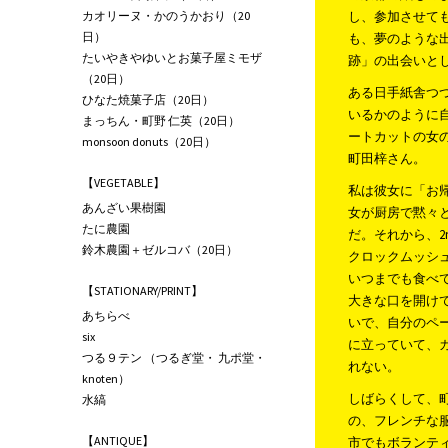
カオリーヌ・かのうかおり（20
し、参加させて
日）
も、夢のような
たいやきやゆいとお菓子屋ミモザ
跡」の出会いと
（20日）
ある日手紙舎つ
ひなた焼菓子店（20日）
いるかのように
まっちん・町野 仁英（20日）
ートカットの女の
monsoon donuts（20日）
町田梓さん。
【VEGETABLE】
私は彼女に「お
あんざい果樹園
女が厨房で黙々
たに農園
だ。それから、2
鈴木農園＋ゼルコバ（20日）
クロックムッシ
いつまでも食べ
【STATIONARY/PRINT】
大きな口を開け
あちらべ
いで、自分のペ
six
に立っていて、
つる９テン （つるぎ堂・ 九ポ堂・
れない。
knoten）
しばらくして、
水縞
の、フレンチな
【ANTIQUE】
市でもボランテ