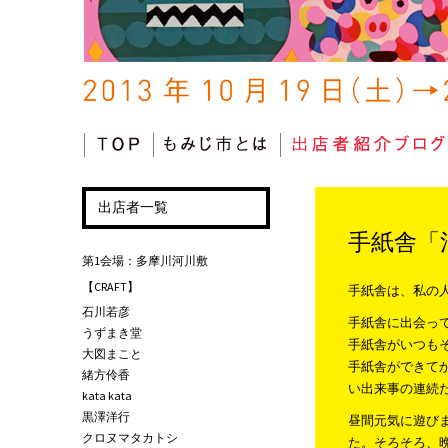
コンテンツへ移動
出店者一覧
手紙舎「
第1会場：多摩川河川敷
【CRAFT】
手紙舎は、私の
石川若彦
手紙舎に出会っ
うずまき堂
手紙舎がいつも
大図まこと
手紙舎ができて
緒方伶香
い出来事の連続
kata kata
黒澤洋行
昼間元気に遊び
クロヌマタカトシ
た。そろそろ、