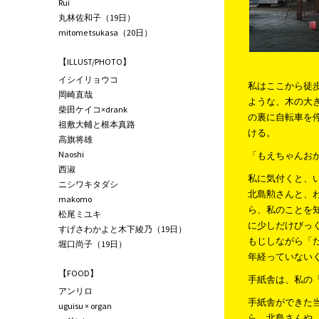
Rui
丸林佐和子（19日）
mitome tsukasa（20日）
【ILLUST/PHOTO】
イシイリョウコ
私はここから徒
岡崎直哉
ような、木の大
柴田ケイコ×drank
の裏に自転車を
祖敷大輔と根本真路
ける。
高旗将雄
Naoshi
「もえちゃんお
西淑
私に気付くと、
ニシワキタダシ
北島勲さんと、
makomo
ら、私のことを
松尾ミユキ
に少しだけびっ
すげさわかよと木下綾乃（19日）
もじしながら「
堀口尚子（19日）
年経っていない
【FOOD】
手紙舎は、私の
アンリロ
手紙舎ができた
uguisu × organ
ら、北島さんや