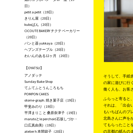
日）
petit a petit（19日）
きりん屋（20日）
kuboぱん（20日）
CICOUTE BAKERY チクテ ベーカリー
（20日）
パンと器 yukkaya（20日）
ヘブンズテーブル（20日）
わいんのある12ヶ月 （20日）
【OYATSU】
アノダッテ
そうして、手紙
Sunday Bake Shop
の家に遊びに行
てふてふとうんころもち
働く人も、お客
POMPON CAKES
ふらっと寄ると
otome-graph. 焼き菓子店（19日）
それは、「出会
甲斐みのり（19日）
もいちばんのプ
平澤まりこ と 桑原奈津子（19日）
北島さんに声を
marutoとle perchoir(石坂しづか・
てもらったこと
口広真由美)（19日）
の京都の紙もの
atelier h 本間節子（20日）