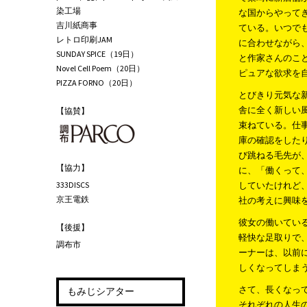
染工場
な国からやって
吉川紙商事
ている。いつで
レトロ印刷JAM
に合わせながら
SUNDAY SPICE（19日）
と作家さんのこ
Novel Cell Poem（20日）
ピュアな欲求を
PIZZA FORNO（20日）
とびきり元気な新
舎に全く新しい
【協賛】
束ねている。仕
庫の確認をした
び跳ねる毛先が
【協力】
に、「働くって
333DISCS
していたけれど
京王電鉄
社の考えに興味
彼女の働いてい
【後援】
軽快な足取りで
調布市
ーナーは、以前
しくなってしま
さて、長くなっ
もみじシアター
それぞれの人生