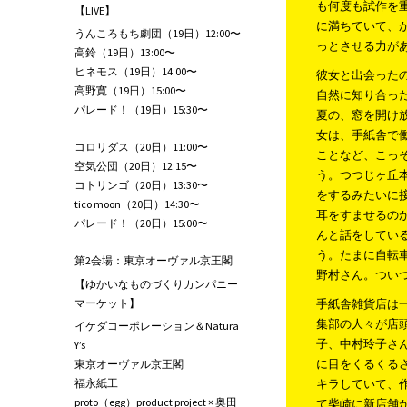
も何度も試作を
【LIVE】
に満ちていて、
うんころもち劇団（19日）12:00〜
っとさせる力が
高鈴（19日）13:00〜
ヒネモス（19日）14:00〜
彼女と出会った
高野寛（19日）15:00〜
自然に知り合っ
パレード！（19日）15:30〜
夏の、窓を開け
女は、手紙舎で
コロリダス（20日）11:00〜
ことなど、こっ
空気公団（20日）12:15〜
う。つつじヶ丘
コトリンゴ（20日）13:30〜
をするみたいに
tico moon（20日）14:30〜
耳をすませるの
パレード！（20日）15:00〜
んと話をしてい
う。たまに自転
第2会場：東京オーヴァル京王閣
野村さん。つい
【ゆかいなものづくりカンパニー
マーケット】
手紙舎雑貨店は一
集部の人々が店
イケダコーポレーション＆Natura
子、中村玲子さ
Y’s
に目をくるくる
東京オーヴァル京王閣
福永紙工
キラしていて、
proto（egg）product project × 奥田
て柴崎に新店舗が