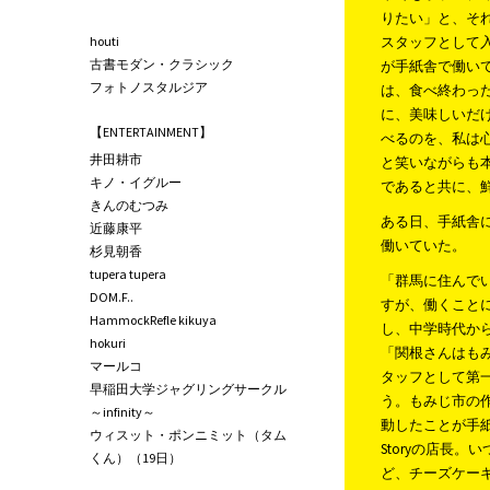
りたい」と、そ
houti
スタッフとして
古書モダン・クラシック
が手紙舎で働い
フォトノスタルジア
は、食べ終わっ
に、美味しいだ
【ENTERTAINMENT】
べるのを、私は
井田耕市
と笑いながらも
キノ・イグルー
であると共に、
きんのむつみ
ある日、手紙舎
近藤康平
働いていた。
杉見朝香
tupera tupera
「群馬に住んで
DOM.F..
すが、働くこと
HammockRefle kikuya
し、中学時代か
hokuri
「関根さんはも
マールコ
タッフとして第
早稲田大学ジャグリングサークル
う。もみじ市の
～infinity～
動したことが手
ウィスット・ポンニミット（タム
Storyの店長
くん）（19日）
ど、チーズケー