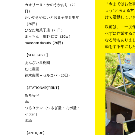
「今まではお仕
カオリーヌ・かのうかおり（20
ょう”と考える
日）
けて活動してい
たいやきやゆいとお菓子屋ミモザ
（20日）
以前は、「一度
ひなた焼菓子店（20日）
べずに作業する
まっちん・町野 仁英（20日）
なる時もありま
monsoon donuts（20日）
動をする年にし
【VEGETABLE】
あんざい果樹園
たに農園
鈴木農園＋ゼルコバ（20日）
【STATIONARY/PRINT】
あちらべ
six
つる９テン （つるぎ堂・ 九ポ堂・
knoten）
水縞
【ANTIQUE】