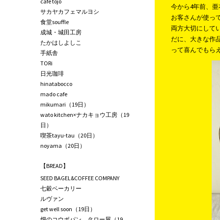
café tojo
今から4年前、
サカヤカフェマルヨシ
お客さんが使っ
食堂souffle
両方大切にして
成城・城田工房
だに、大きな作
たかはしよしこ
って喜んでもら
手紙舎
TORi
日光珈琲
hinatabocco
mado cafe
mikumari（19日）
wato kitchen×ナカキョウ工房（19
日）
喫茶tayu-tau（20日）
noyama（20日）
【BREAD】
SEED BAGEL&COFFEE COMPANY
七穀ベーカリー
ルヴァン
get well soon（19日）
畑のコウボパン タロー屋（19