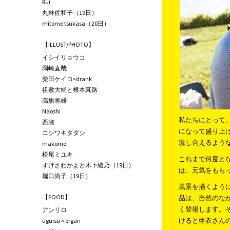
Rui
丸林佐和子（19日）
mitome tsukasa（20日）
【ILLUST/PHOTO】
イシイリョウコ
岡崎直哉
柴田ケイコ×drank
祖敷大輔と根本真路
高旗将雄
Naoshi
私たちにとって
西淑
になって盛り上
ニシワキタダシ
激し合えるよう
makomo
松尾ミユキ
これまで何度と
すげさわかよと木下綾乃（19日）
は、元気をもら
堀口尚子（19日）
風景を描くよう
【FOOD】
品は、自然のな
く登場します。
アンリロ
けると亜衣さん
uguisu × organ