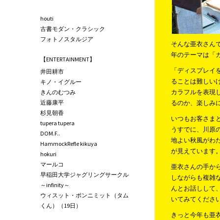
houti
古書モダン・クラシック
フォトノスタルジア
そんな亜衣さん
年のテーマは「
【ENTERTAINMENT】
「ディスプレイ
井田耕市
ることは難しい
キノ・イグルー
カラフルを表現
きんのむつみ
近藤康平
るのか、楽しみ
杉見朝香
いつもお客さま
tupera tupera
うすでに、川原
DOM.F..
地よい秋風がわ
HammockRefle kikuya
が見えています
hokuri
マールコ
亜衣さんの手か
早稲田大学ジャグリングサークル
しながらも複雑
～infinity～
んとお話しして
ウィスット・ポンニミット（タム
いてみてくださ
くん）（19日）
きっと今年も亜