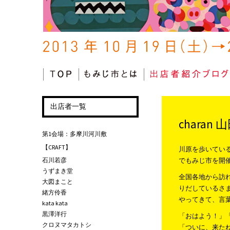
コンテンツへ移動
出店者一覧
chara
第1会場：多摩川河川敷
【CRAFT】
川原を歩いてい
石川若彦
でもみじ市を開催
うずまき堂
全国各地から訪
大図まこと
りだしているさ
緒方伶香
やってきて、言
kata kata
黒澤洋行
「おはよう！」
クロヌマタカトシ
「ついに、来た