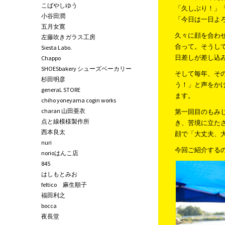
こばやしゆう
「久しぶり！」
小谷田潤
「今日は一日よ
五月女寛
久々に顔を合わ
左藤吹きガラス工房
合って。そうし
Siesta Labo.
日差しが差し込
Chappo
SHOESbakery シューズベーカリー
そして毎年、そ
杉田明彦
う！」と声をか
generaL STORE
ます。
chiho yoneyama cogin works
charan 山田亜衣
第一回目のもみ
点と線模様製作所
き、苦境に立た
西本良太
顔で「大丈夫、
nuri
今回ご紹介する
norioはんこ店
845
はしもとみお
feltico 麻生順子
福田利之
bocca
夜長堂