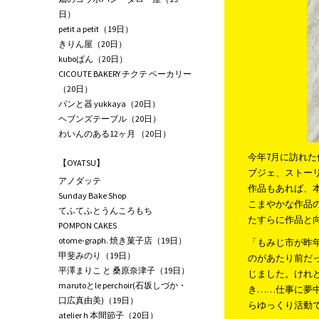
日）
petit a petit（19日）
きりん屋（20日）
kuboぱん（20日）
CICOUTE BAKERY チクテ ベーカリー
（20日）
パンと器 yukkaya（20日）
ヘブンズテーブル（20日）
わいんのある12ヶ月 （20日）
今年7月に訪れ
【OYATSU】
ブジェ、ストー
アノダッテ
作品もあれば、
Sunday Bake Shop
こまやかな作品
てふてふとうんころもち
たすらに作品と
POMPON CAKES
otome-graph. 焼き菓子店（19日）
「もみじ市が昨
甲斐みのり（19日）
のがあたり前だ
平澤まりこ と 桑原奈津子（19日）
じました。けれ
marutoとle perchoir(石坂しづか・
き……仕事に夢
口広真由美)（19日）
らゆっくり活動
atelier h 本間節子（20日）