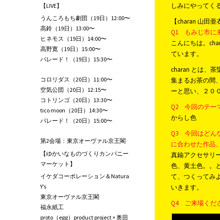
しみにやってく
【LIVE】
うんころもち劇団（19日）12:00〜
【charan 山
高鈴（19日）13:00〜
Q1 もみじ市
ヒネモス（19日）14:00〜
こんにちは。ch
高野寛（19日）15:00〜
ています。
パレード！（19日）15:30〜
charan と
コロリダス（20日）11:00〜
集まるお茶の間
空気公団（20日）12:15〜
ーと思い、２０
コトリンゴ（20日）13:30〜
Q2 今回のテ
tico moon（20日）14:30〜
からし色
パレード！（20日）15:00〜
Q3 今回はど
第2会場：東京オーヴァル京王閣
に合わせた作品
【ゆかいなものづくりカンパニー
真鍮アクセサリ
マーケット】
色、黄土色。。
イケダコーポレーション＆Natura
て、つくってみ
Y’s
いきます。
東京オーヴァル京王閣
Q4 ご来場く
福永紙工
proto（egg）product project × 奥田