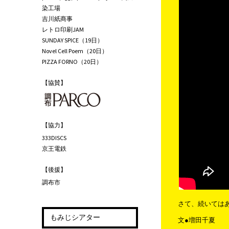
染工場
吉川紙商事
レトロ印刷JAM
SUNDAY SPICE（19日）
Novel Cell Poem（20日）
PIZZA FORNO（20日）
【協賛】
【協力】
333DISCS
京王電鉄
【後援】
調布市
さて、続いては
もみじシアター
文●増田千夏