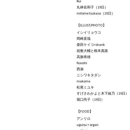
Rui
丸林佐和子（19日）
mitome tsukasa（20日）
【ILLUST/PHOTO】
イシイリョウコ
岡崎直哉
柴田ケイコ×drank
祖敷大輔と根本真路
高旗将雄
Naoshi
西淑
ニシワキタダシ
makomo
松尾ミユキ
すげさわかよと木下綾乃（19日）
堀口尚子（19日）
【FOOD】
アンリロ
uguisu × organ