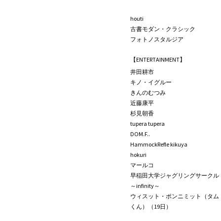
houti
古書モダン・クラシック
フォトノスタルジア
【ENTERTAINMENT】
井田耕市
キノ・イグルー
きんのむつみ
近藤康平
杉見朝香
tupera tupera
DOM.F..
HammockRefle kikuya
hokuri
マールコ
早稲田大学ジャグリングサークル
～infinity～
ウィスット・ポンニミット（タム
くん）（19日）