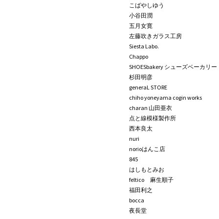
こばやしゆう
小谷田潤
五月女寛
左藤吹きガラス工房
Siesta Labo.
Chappo
SHOESbakery シューズベーカリー
杉田明彦
generaL STORE
chiho yoneyama cogin works
charan 山田亜衣
点と線模様製作所
西本良太
nuri
norioはんこ店
845
はしもとみお
feltico 麻生順子
福田利之
bocca
夜長堂