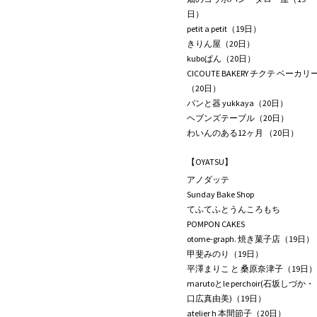
日）
petit a petit（19日）
きりん屋（20日）
kuboぱん（20日）
CICOUTE BAKERY チクテ ベーカリ
（20日）
パンと器 yukkaya（20日）
ヘブンズテーブル（20日）
わいんのある12ヶ月 （20日）
【OYATSU】
アノダッテ
Sunday Bake Shop
てふてふとうんころもち
POMPON CAKES
otome-graph. 焼き菓子店（19日）
甲斐みのり（19日）
平澤まりこ と 桑原奈津子（19日）
marutoとle perchoir(石坂しづか・
口広真由美)（19日）
atelier h 本間節子（20日）