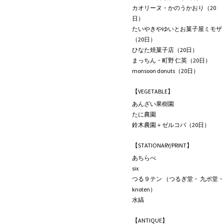
カオリーヌ・かのうかおり（20
日）
たいやきやゆいとお菓子屋ミモザ
（20日）
ひなた焼菓子店（20日）
まっちん・町野 仁英（20日）
monsoon donuts（20日）
【VEGETABLE】
あんざい果樹園
たに農園
鈴木農園＋ゼルコバ（20日）
【STATIONARY/PRINT】
あちらべ
six
つる９テン （つるぎ堂・ 九ポ堂・
knoten）
水縞
【ANTIQUE】