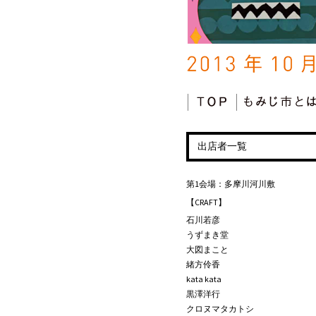
コンテンツへ移動
出店者一覧
第1会場：多摩川河川敷
【CRAFT】
石川若彦
うずまき堂
大図まこと
緒方伶香
kata kata
黒澤洋行
クロヌマタカトシ