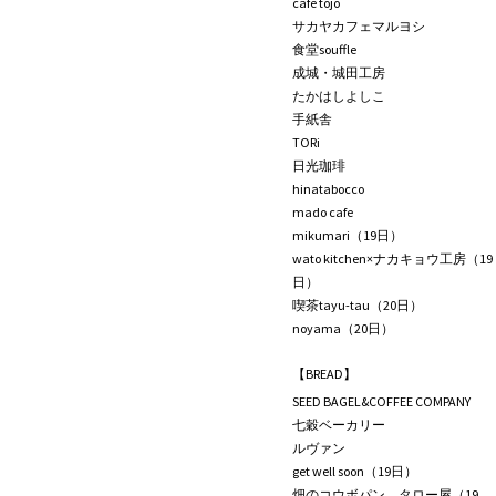
café tojo
サカヤカフェマルヨシ
食堂souffle
成城・城田工房
たかはしよしこ
手紙舎
TORi
日光珈琲
hinatabocco
mado cafe
mikumari（19日）
wato kitchen×ナカキョウ工房（19
日）
喫茶tayu-tau（20日）
noyama（20日）
【BREAD】
SEED BAGEL&COFFEE COMPANY
七穀ベーカリー
ルヴァン
get well soon（19日）
畑のコウボパン タロー屋（19